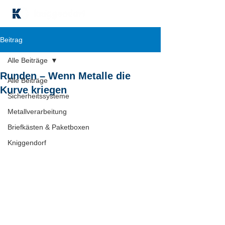
Beitrag
Alle Beiträge
Runden – Wenn Metalle die
Alle Beiträge
Kurve kriegen
Sicherheitssysteme
Metallverarbeitung
Briefkästen & Paketboxen
Kniggendorf