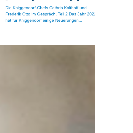
„Wir haben genau das Richtige gemacht“
Die Kniggendorf-Chefs Cathrin Kalthoff und
Frederik Otto im Gespräch, Teil 2 Das Jahr 2022
hat für Kniggendorf einige Neuerungen...