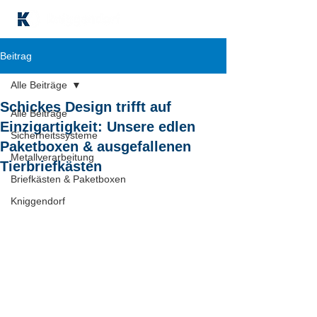
Beitrag
Alle Beiträge
Schickes Design trifft auf
Alle Beiträge
Einzigartigkeit: Unsere edlen
Sicherheitssysteme
Paketboxen & ausgefallenen
Metallverarbeitung
Tierbriefkästen
Briefkästen & Paketboxen
Kniggendorf