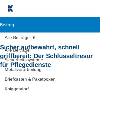
Beitrag
Alle Beiträge
Sicher aufbewahrt, schnell
Alle Beiträge
griffbereit: Der Schlüsseltresor
Sicherheitssysteme
für Pflegedienste
Metallverarbeitung
Briefkästen & Paketboxen
Kniggendorf