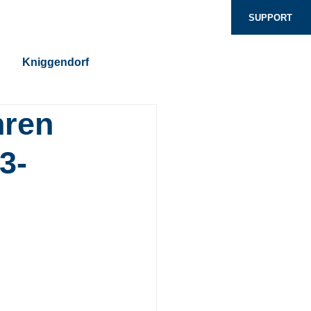
g
Über uns
Blog
Kontakt
SUPPORT
Kniggendorf
hren
3-