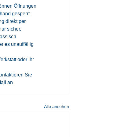
können Öffnungen 
hand gesperrt. 
g direkt per 
ur sicher, 
assisch 
r es unauffällig 
rkstatt oder Ihr 
kontaktieren Sie 
ail an 
Alle ansehen