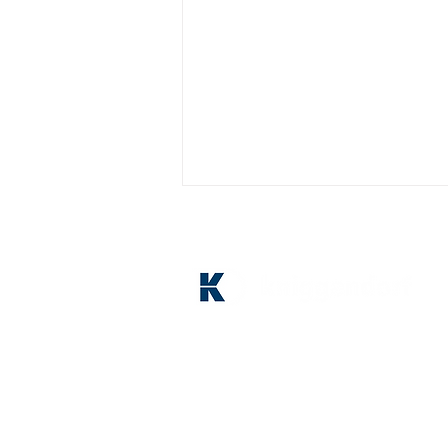
Über uns
Blog
Unsere ersten beiden
Partnerunternehmen
Messebesuche stehen fest
Impressum
🎯
Datenschutz