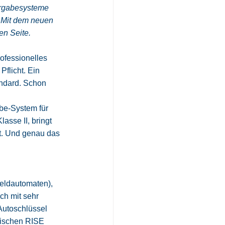
ergabesysteme 
 Mit dem neuen 
en Seite.
ofessionelles 
flicht. Ein 
andard. Schon 
abe-System für 
asse II, bringt 
t. Und genau das 
eldautomaten), 
h mit sehr 
Autoschlüssel 
dischen RISE 