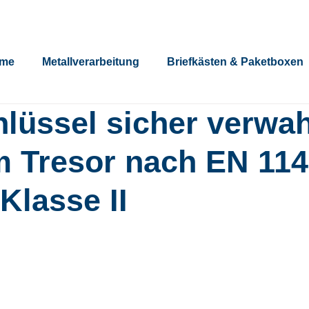
steme
Post & Pakete
Modernes Leben
Metallverarbeitun
eme
Metallverarbeitung
Briefkästen & Paketboxen
lüssel sicher verwa
m Tresor nach EN 114
Klasse II