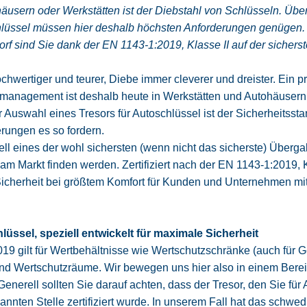
äusern oder Werkstätten ist der Diebstahl von Schlüsseln. Üb
hlüssel müssen hier deshalb höchsten Anforderungen genügen.
f sind Sie dank der EN 1143-1:2019, Klasse II auf der sicherst
wertiger und teurer, Diebe immer cleverer und dreister. Ein pr
management ist deshalb heute in Werkstätten und Autohäusern P
r Auswahl eines Tresors für Autoschlüssel ist der Sicherheitsst
erungen es so fordern. 
ell eines der wohl sichersten (wenn nicht das sicherste) Überg
am Markt finden werden. Zertifiziert nach der EN 1143-1:2019, Kl
icherheit bei größtem Komfort für Kunden und Unternehmen mi
lüssel, speziell entwickelt für maximale Sicherheit
9 gilt für Wertbehältnisse wie Wertschutzschränke (auch für G
d Wertschutzräume. Wir bewegen uns hier also in einem Bereic
nerell sollten Sie darauf achten, dass der Tresor, den Sie für 
annten Stelle zertifiziert wurde. In unserem Fall hat das schwe