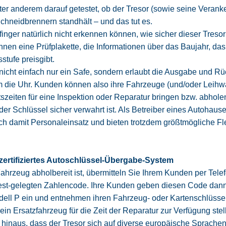
nter anderem darauf getestet, ob der Tresor (sowie seine Veran
chneidbrennern standhält – und das tut es.
nger natürlich nicht erkennen können, wie sicher dieser Tresor 
nnen eine Prüfplakette, die Informationen über das Baujahr, das P
sstufe preisgibt.
 nicht einfach nur ein Safe, sondern erlaubt die Ausgabe und 
m die Uhr. Kunden können also ihre Fahrzeuge (und/oder Leihw
szeiten für eine Inspektion oder Reparatur bringen bzw. abhole
der Schlüssel sicher verwahrt ist. Als Betreiber eines Autohause
ch damit Personaleinsatz und bieten trotzdem größtmögliche Flex
 zertifiziertes Autoschlüssel-Übergabe-System
hrzeug abholbereit ist, übermitteln Sie Ihrem Kunden per Telef
est-gelegten Zahlencode. Ihre Kunden geben diesen Code dann 
ell P ein und entnehmen ihren Fahrzeug- oder Kartenschlüssel. 
n Ersatzfahrzeug für die Zeit der Reparatur zur Verfügung stel
 hinaus, dass der Tresor sich auf diverse europäische Sprachen e