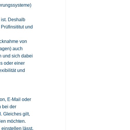
kerungssysteme) 
ist. Deshalb 
rüfinsititut und 
Rücknahme von 
agen) auch 
n und sich dabei 
s oder einer 
ibilität und 
on, E-Mail oder 
bei der 
Gleiches gilt, 
len möchten. 
instellen lässt. 